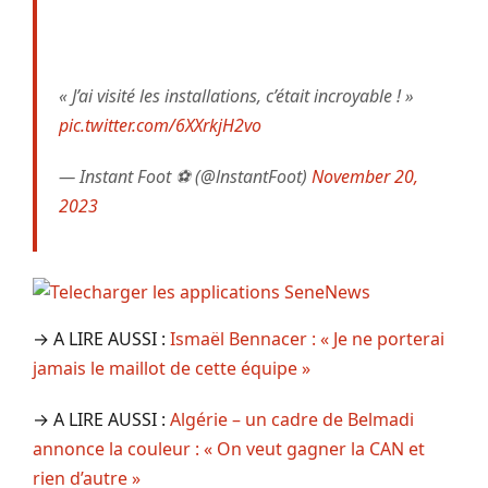
« J’ai visité les installations, c’était incroyable ! »
pic.twitter.com/6XXrkjH2vo
— Instant Foot ⚽️ (@lnstantFoot)
November 20,
2023
→ A LIRE AUSSI :
Ismaël Bennacer : « Je ne porterai
jamais le maillot de cette équipe »
→ A LIRE AUSSI :
Algérie – un cadre de Belmadi
annonce la couleur : « On veut gagner la CAN et
rien d’autre »