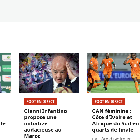
FOOT EN DIRECT
FOOT EN DIRECT
Gianni Infantino
CAN féminine :
propose une
Côte d’Ivoire et
ête
initiative
Afrique du Sud en
audacieuse au
quarts de finale
Maroc
La Côte d'Ivoire et