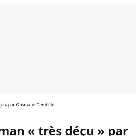
éçu » par Ousmane Dembélé
man « très déçu » par