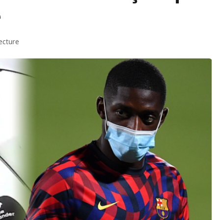
é
ecture