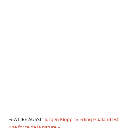
→ A LIRE AUSSI :
Jürgen Klopp : « Erling Haaland est
une force de la nature »