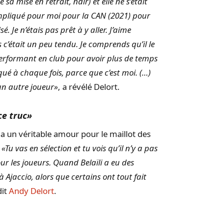
a mise en retrait, ndlr) et elle ne s’était
e compliqué pour moi pour la CAN (2021) pour
. Je n’étais pas prêt à y aller. J’aime
’était un peu tendu. Je comprends qu’il le
performant en club pour avoir plus de temps
qué à chaque fois, parce que c’est moi. (…)
un autre joueur»
, a révélé Delort.
ce truc»
 a un véritable amour pour le maillot des
«Tu vas en sélection et tu vois qu’il n’y a pas
pour les joueurs. Quand Belaïli a eu des
 à Ajaccio, alors que certains ont tout fait
dit
Andy Delort
.