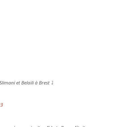
imani et Belaïli à Brest ⤵️
23