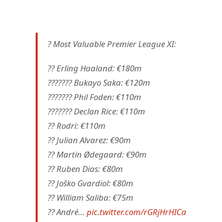
? Most Valuable Premier League XI:
?? Erling Haaland: €180m
??????? Bukayo Saka: €120m
??????? Phil Foden: €110m
??????? Declan Rice: €110m
?? Rodri: €110m
?? Julian Alvarez: €90m
?? Martin Ødegaard: €90m
?? Ruben Dias: €80m
?? Joško Gvardiol: €80m
?? William Saliba: €75m
?? André…
pic.twitter.com/rGRjHrHICa