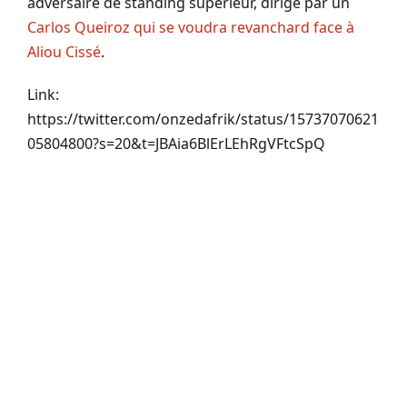
adversaire de standing supérieur, dirigé par un
Carlos Queiroz qui se voudra revanchard face à
Aliou Cissé
.
Link:
https://twitter.com/onzedafrik/status/15737070621
05804800?s=20&t=JBAia6BlErLEhRgVFtcSpQ