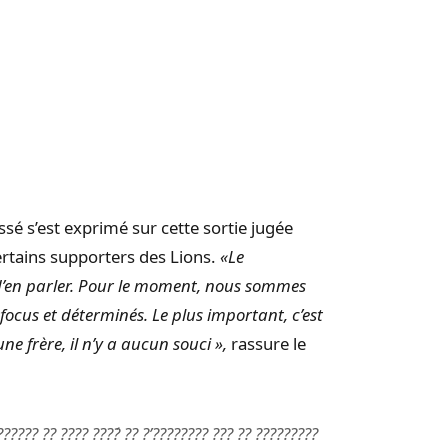
issé s’est exprimé sur cette sortie jugée
ertains supporters des Lions.
«Le
d’en parler. Pour le moment, nous sommes
cus et déterminés. Le plus important, c’est
e frère, il n’y a aucun souci »,
rassure le
??? ?? ???? ????́ ?? ?’???????? ??? ?? ?????????