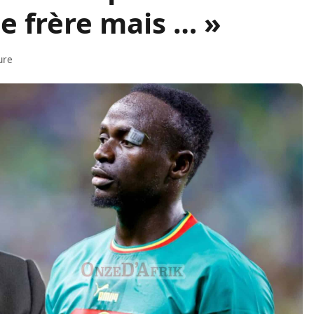
e frère mais … »
ure