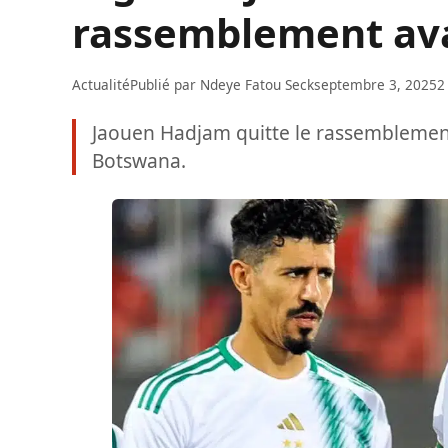
rassemblement ava
Actualité
Publié par
Ndeye Fatou Seck
septembre 3, 2025
2
Jaouen Hadjam quitte le rassemblement 
Botswana.