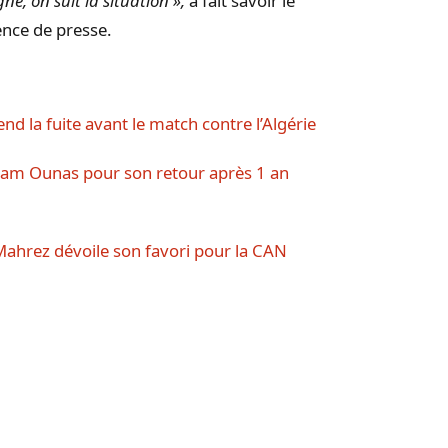
igne, on suit la situation »,
a fait savoir le
nce de presse.
nd la fuite avant le match contre l’Algérie
Adam Ounas pour son retour après 1 an
d Mahrez dévoile son favori pour la CAN