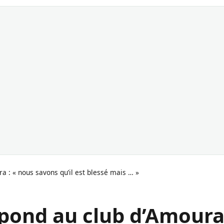
a : « nous savons qu’il est blessé mais … »
pond au club d’Amoura