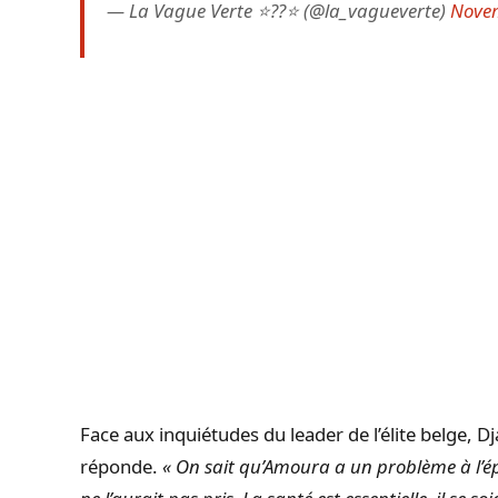
— La Vague Verte ⭐️??⭐️ (@la_vagueverte)
Novem
Face aux inquiétudes du leader de l’élite belge,
réponde.
« On sait qu’Amoura a un problème à l’épaul