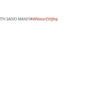
TH SADIO MANE!!
#AlNassrEttifaq