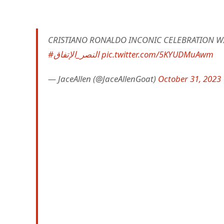
CRISTIANO RONALDO INCONIC CELEBRATION WI
#النصر_الإتفاق
pic.twitter.com/5KYUDMuAwm
— JaceAllen (@JaceAllenGoat)
October 31, 2023