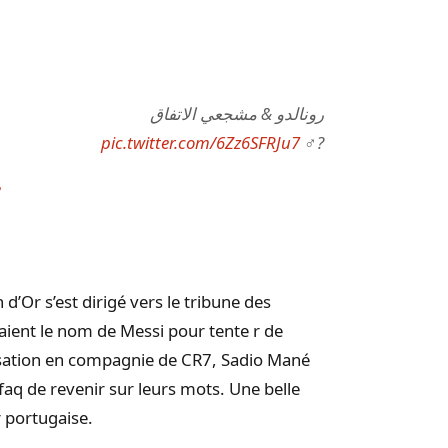
رونالدو & مشجعي الاتفاق
pic.twitter.com/6Zz6SFRJu7
?‍♂️
3
 d’Or s’est dirigé vers le tribune des
aient le nom de Messi pour tente r de
lisation en compagnie de CR7, Sadio Mané
aq de revenir sur leurs mots. Une belle
r portugaise.