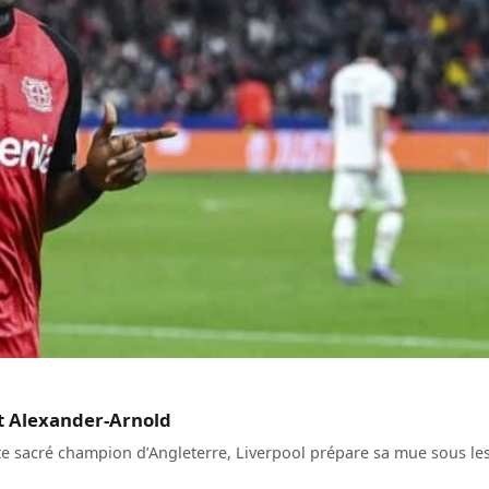
nt Alexander-Arnold
uste sacré champion d’Angleterre, Liverpool prépare sa mue sous le