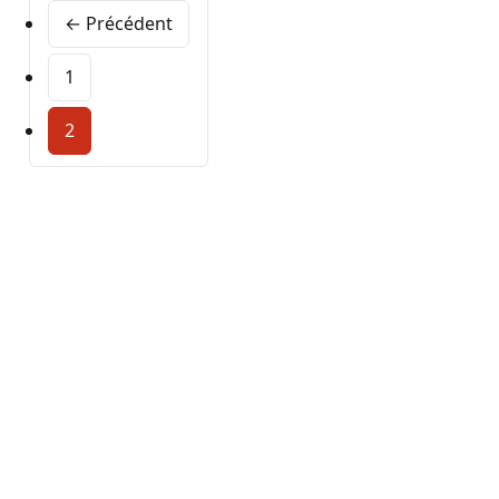
← Précédent
1
2