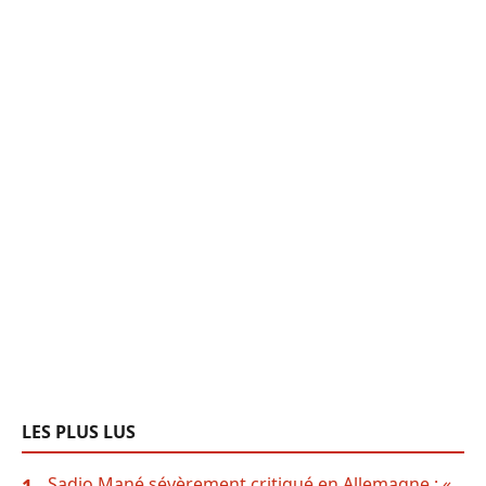
LES PLUS LUS
Sadio Mané sévèrement critiqué en Allemagne : «
1