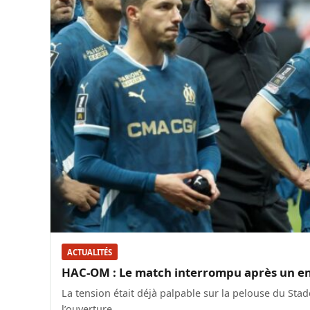
ACTUALITÉS
HAC-OM : Le match interrompu après un env
La tension était déjà palpable sur la pelouse du St
l’ouverture…