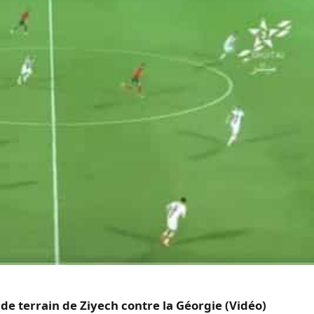
 de terrain de Ziyech contre la Géorgie (Vidéo)