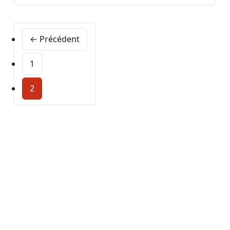
← Précédent
1
2