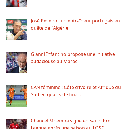
José Peseiro : un entraîneur portugais en
quête de l’Algérie
Gianni Infantino propose une initiative
audacieuse au Maroc
CAN féminine : Côte d’Ivoire et Afrique du
Sud en quarts de fina…
Chancel Mbemba signe en Saudi Pro
League après une saison au LOSC