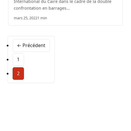
International du Caire dans le cadre de la double
confrontation en barrages…
mars 25, 2022
1 min
← Précédent
1
2