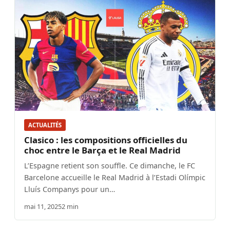
ACTUALITÉS
Clasico : les compositions officielles du
choc entre le Barça et le Real Madrid
L’Espagne retient son souffle. Ce dimanche, le FC
Barcelone accueille le Real Madrid à l’Estadi Olímpic
Lluís Companys pour un…
mai 11, 2025
2 min