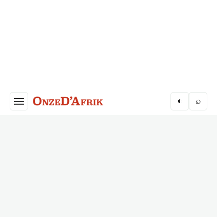
Aller au contenu principal
◐
⌕