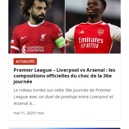
ACTUALITÉS
Premier League – Liverpool vs Arsenal : les
compositions officielles du choc de la 36e
journée
Le rideau tombe sur cette 36e journée de Premier
League avec un duel de prestige entre Liverpool et
Arsenal à…
mai 11, 2025
1 min