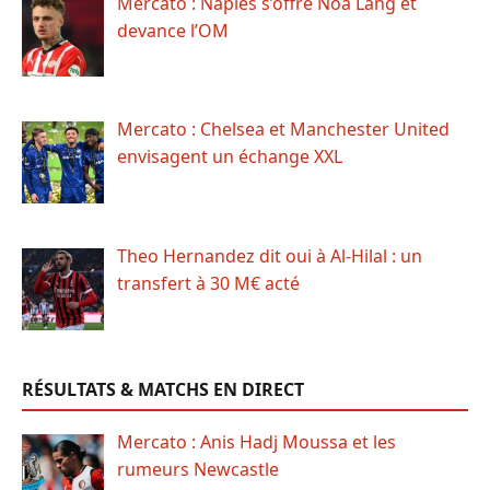
Mercato : Naples s’offre Noa Lang et
devance l’OM
Mercato : Chelsea et Manchester United
envisagent un échange XXL
Theo Hernandez dit oui à Al-Hilal : un
transfert à 30 M€ acté
RÉSULTATS & MATCHS EN DIRECT
Mercato : Anis Hadj Moussa et les
rumeurs Newcastle