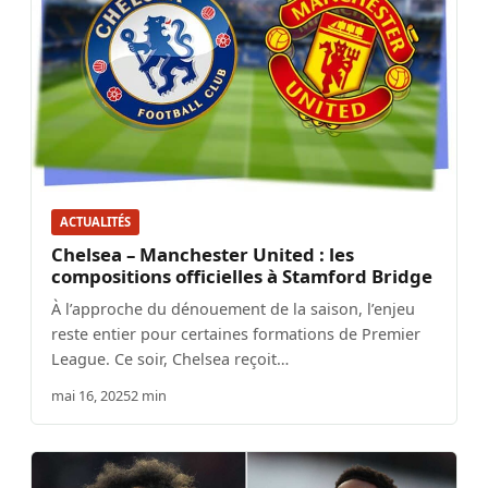
ACTUALITÉS
Chelsea – Manchester United : les
compositions officielles à Stamford Bridge
À l’approche du dénouement de la saison, l’enjeu
reste entier pour certaines formations de Premier
League. Ce soir, Chelsea reçoit…
mai 16, 2025
2 min